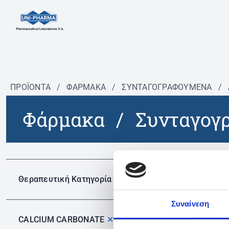
ΠΡΟΪΟΝΤΑ
/
ΦΆΡΜΑΚΑ
/
ΣΥΝΤΑΓΟΓΡΑΦΟΎΜΕΝΑ
/
Φάρμακα
/
Συνταγογ
Δεν 
Θεραπευτική Κατηγορία
Συναίνεση
CALCIUM CARBONATE
✕