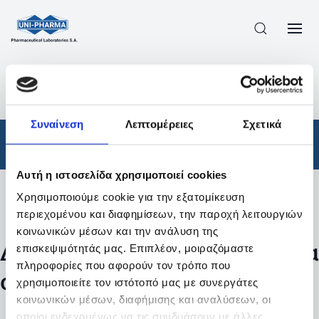
ΠΡΟΪΟΝΤΑ
/
ΦΆΡΜΑΚΑ
/
ΣΥΝΤΑΓΟΓΡΑΦΟΎΜΕΝΑ
/
ΑΠΟΤΕΛΕΣΜΑΤΑ ΑΝΑΖΗΤΗΣΗΣ
Συναίνεση
Λεπτομέρειες
Σχετικά
Φάρμακα
/
Συνταγογραφούμενα
Αυτή η ιστοσελίδα χρησιμοποιεί cookies
Χρησιμοποιούμε cookie για την εξατομίκευση
Φίλτρα
περιεχομένου και διαφημίσεων, την παροχή λειτουργιών
κοινωνικών μέσων και την ανάλυση της
Δεν βρέθηκαν προϊόντα με τα
επισκεψιμότητάς μας. Επιπλέον, μοιραζόμαστε
πληροφορίες που αφορούν τον τρόπο που
συγκεκριμένα φίλτρα
χρησιμοποιείτε τον ιστότοπό μας με συνεργάτες
κοινωνικών μέσων, διαφήμισης και αναλύσεων, οι
οποίοι ενδεχομένως να τις συνδυάσουν με άλλες