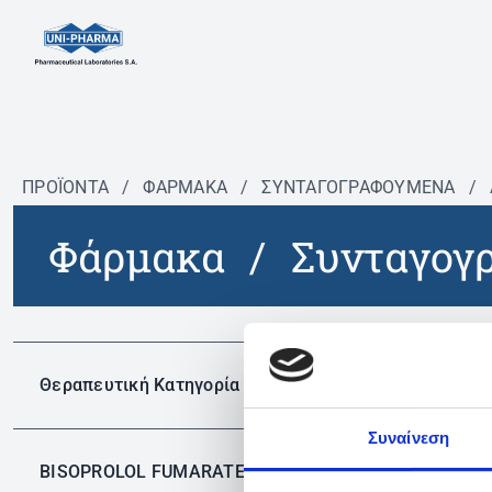
ΠΡΟΪΟΝΤΑ
/
ΦΆΡΜΑΚΑ
/
ΣΥΝΤΑΓΟΓΡΑΦΟΎΜΕΝΑ
/
Φάρμακα
/
Συνταγογ
Δεν 
Θεραπευτική Κατηγορία
Συναίνεση
BISOPROLOL FUMARATE
✕