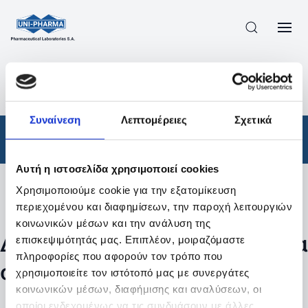
ΠΡΟΪΟΝΤΑ
/
ΦΆΡΜΑΚΑ
/
ΣΥΝΤΑΓΟΓΡΑΦΟΎΜΕΝΑ
/
ΑΠΟΤΕΛΕΣΜΑΤΑ ΑΝΑΖΗΤΗΣΗΣ
Συναίνεση
Λεπτομέρειες
Σχετικά
Φάρμακα
/
Συνταγογραφούμενα
Αυτή η ιστοσελίδα χρησιμοποιεί cookies
Χρησιμοποιούμε cookie για την εξατομίκευση
Φίλτρα
περιεχομένου και διαφημίσεων, την παροχή λειτουργιών
κοινωνικών μέσων και την ανάλυση της
Δεν βρέθηκαν προϊόντα με τα
επισκεψιμότητάς μας. Επιπλέον, μοιραζόμαστε
πληροφορίες που αφορούν τον τρόπο που
συγκεκριμένα φίλτρα
χρησιμοποιείτε τον ιστότοπό μας με συνεργάτες
κοινωνικών μέσων, διαφήμισης και αναλύσεων, οι
οποίοι ενδεχομένως να τις συνδυάσουν με άλλες