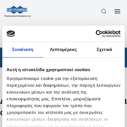
ΠΡΟΪΟΝΤΑ
/
ΦΆΡΜΑΚΑ
/
ΣΥΝΤΑΓΟΓΡΑΦΟΎΜΕΝΑ
/
ΑΠΟΤΕΛΕΣΜΑΤΑ ΑΝΑΖΗΤΗΣΗΣ
Συναίνεση
Λεπτομέρειες
Σχετικά
Φάρμακα
/
Συνταγογραφούμενα
Αυτή η ιστοσελίδα χρησιμοποιεί cookies
Χρησιμοποιούμε cookie για την εξατομίκευση
Φίλτρα
περιεχομένου και διαφημίσεων, την παροχή λειτουργιών
κοινωνικών μέσων και την ανάλυση της
Δεν βρέθηκαν προϊόντα με τα
επισκεψιμότητάς μας. Επιπλέον, μοιραζόμαστε
πληροφορίες που αφορούν τον τρόπο που
συγκεκριμένα φίλτρα
χρησιμοποιείτε τον ιστότοπό μας με συνεργάτες
κοινωνικών μέσων, διαφήμισης και αναλύσεων, οι
οποίοι ενδεχομένως να τις συνδυάσουν με άλλες