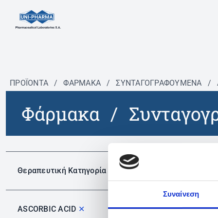
ΠΡΟΪΟΝΤΑ
/
ΦΆΡΜΑΚΑ
/
ΣΥΝΤΑΓΟΓΡΑΦΟΎΜΕΝΑ
/
Φάρμακα
/
Συνταγογ
Δεν 
Θεραπευτική Κατηγορία
Συναίνεση
ASCORBIC ACID
✕