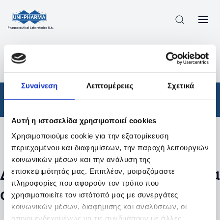
ΠΡΟΪΟΝΤΑ
/
ΦΆΡΜΑΚΑ
/
ΣΥΝΤΑΓΟΓΡΑΦΟΎΜΕΝΑ
/
ΑΠΟΤΕΛΕΣΜΑΤΑ ΑΝΑΖΗΤΗΣΗΣ
Συναίνεση
Λεπτομέρειες
Σχετικά
Φάρμακα
/
Συνταγογραφούμενα
Αυτή η ιστοσελίδα χρησιμοποιεί cookies
Χρησιμοποιούμε cookie για την εξατομίκευση
Φίλτρα
περιεχομένου και διαφημίσεων, την παροχή λειτουργιών
κοινωνικών μέσων και την ανάλυση της
Δεν βρέθηκαν προϊόντα με τα
επισκεψιμότητάς μας. Επιπλέον, μοιραζόμαστε
πληροφορίες που αφορούν τον τρόπο που
συγκεκριμένα φίλτρα
χρησιμοποιείτε τον ιστότοπό μας με συνεργάτες
κοινωνικών μέσων, διαφήμισης και αναλύσεων, οι
οποίοι ενδεχομένως να τις συνδυάσουν με άλλες