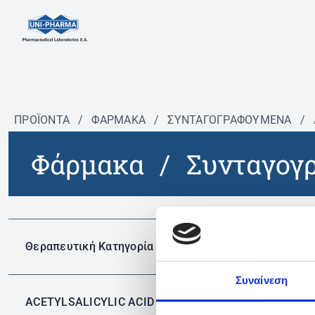
ΠΡΟΪΟΝΤΑ
/
ΦΆΡΜΑΚΑ
/
ΣΥΝΤΑΓΟΓΡΑΦΟΎΜΕΝΑ
/
Φάρμακα
/
Συνταγογ
Δεν 
Θεραπευτική Κατηγορία
Συναίνεση
ACETYLSALICYLIC ACID
✕