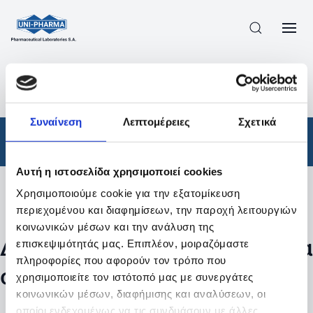
ΠΡΟΪΟΝΤΑ
/
ΦΆΡΜΑΚΑ
/
ΣΥΝΤΑΓΟΓΡΑΦΟΎΜΕΝΑ
/
ΑΠΟΤΕΛΕΣΜΑΤΑ ΑΝΑΖΗΤΗΣΗΣ
Συναίνεση
Λεπτομέρειες
Σχετικά
Φάρμακα
/
Συνταγογραφούμενα
Αυτή η ιστοσελίδα χρησιμοποιεί cookies
Χρησιμοποιούμε cookie για την εξατομίκευση
Φίλτρα
περιεχομένου και διαφημίσεων, την παροχή λειτουργιών
κοινωνικών μέσων και την ανάλυση της
Δεν βρέθηκαν προϊόντα με τα
επισκεψιμότητάς μας. Επιπλέον, μοιραζόμαστε
πληροφορίες που αφορούν τον τρόπο που
συγκεκριμένα φίλτρα
χρησιμοποιείτε τον ιστότοπό μας με συνεργάτες
κοινωνικών μέσων, διαφήμισης και αναλύσεων, οι
οποίοι ενδεχομένως να τις συνδυάσουν με άλλες