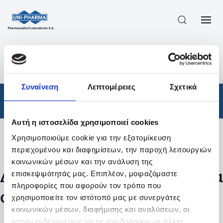
ΠΡΟΪΟΝΤΑ
/
ΦΆΡΜΑΚΑ
/
ΣΥΝΤΑΓΟΓΡΑΦΟΎΜΕΝΑ
/
ΑΠΟΤΕΛΕΣΜΑΤΑ ΑΝΑΖΗΤΗΣΗΣ
Συναίνεση
Λεπτομέρειες
Σχετικά
Φάρμακα
/
Συνταγογραφούμενα
Αυτή η ιστοσελίδα χρησιμοποιεί cookies
Χρησιμοποιούμε cookie για την εξατομίκευση
Φίλτρα
περιεχομένου και διαφημίσεων, την παροχή λειτουργιών
κοινωνικών μέσων και την ανάλυση της
Δεν βρέθηκαν προϊόντα με τα
επισκεψιμότητάς μας. Επιπλέον, μοιραζόμαστε
πληροφορίες που αφορούν τον τρόπο που
συγκεκριμένα φίλτρα
χρησιμοποιείτε τον ιστότοπό μας με συνεργάτες
κοινωνικών μέσων, διαφήμισης και αναλύσεων, οι
οποίοι ενδεχομένως να τις συνδυάσουν με άλλες