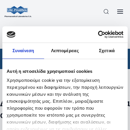
ΠΡΟΪΟΝΤΑ
/
ΦΆΡΜΑΚΑ
/
ΑΠΟΤΕΛΕΣΜΑΤΑ ΑΝΑΖΗΤΗΣΗΣ
Συναίνεση
Λεπτομέρειες
Σχετικά
Φάρμακα
Αυτή η ιστοσελίδα χρησιμοποιεί cookies
Χρησιμοποιούμε cookie για την εξατομίκευση
Φίλτρα
περιεχομένου και διαφημίσεων, την παροχή λειτουργιών
κοινωνικών μέσων και την ανάλυση της
Δεν βρέθηκαν προϊόντα με τα
επισκεψιμότητάς μας. Επιπλέον, μοιραζόμαστε
πληροφορίες που αφορούν τον τρόπο που
συγκεκριμένα φίλτρα
χρησιμοποιείτε τον ιστότοπό μας με συνεργάτες
κοινωνικών μέσων, διαφήμισης και αναλύσεων, οι
οποίοι ενδεχομένως να τις συνδυάσουν με άλλες