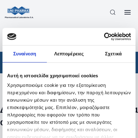
ΠΡΟΪΟΝΤΑ
/
ΦΆΡΜΑΚΑ
/
ΑΠΟΤΕΛΕΣΜΑΤΑ ΑΝΑΖΗΤΗΣΗΣ
Συναίνεση
Λεπτομέρειες
Σχετικά
Φάρμακα
Αυτή η ιστοσελίδα χρησιμοποιεί cookies
Χρησιμοποιούμε cookie για την εξατομίκευση
Φίλτρα
περιεχομένου και διαφημίσεων, την παροχή λειτουργιών
κοινωνικών μέσων και την ανάλυση της
Δεν βρέθηκαν προϊόντα με τα
επισκεψιμότητάς μας. Επιπλέον, μοιραζόμαστε
πληροφορίες που αφορούν τον τρόπο που
συγκεκριμένα φίλτρα
χρησιμοποιείτε τον ιστότοπό μας με συνεργάτες
κοινωνικών μέσων, διαφήμισης και αναλύσεων, οι
οποίοι ενδεχομένως να τις συνδυάσουν με άλλες