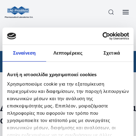
ΠΡΟΪΟΝΤΑ
/
ΦΆΡΜΑΚΑ
/
ΑΠΟΤΕΛΕΣΜΑΤΑ ΑΝΑΖΗΤΗΣΗΣ
Συναίνεση
Λεπτομέρειες
Σχετικά
Φάρμακα
Αυτή η ιστοσελίδα χρησιμοποιεί cookies
Χρησιμοποιούμε cookie για την εξατομίκευση
Φίλτρα
περιεχομένου και διαφημίσεων, την παροχή λειτουργιών
κοινωνικών μέσων και την ανάλυση της
Δεν βρέθηκαν προϊόντα με τα
επισκεψιμότητάς μας. Επιπλέον, μοιραζόμαστε
πληροφορίες που αφορούν τον τρόπο που
συγκεκριμένα φίλτρα
χρησιμοποιείτε τον ιστότοπό μας με συνεργάτες
κοινωνικών μέσων, διαφήμισης και αναλύσεων, οι
οποίοι ενδεχομένως να τις συνδυάσουν με άλλες