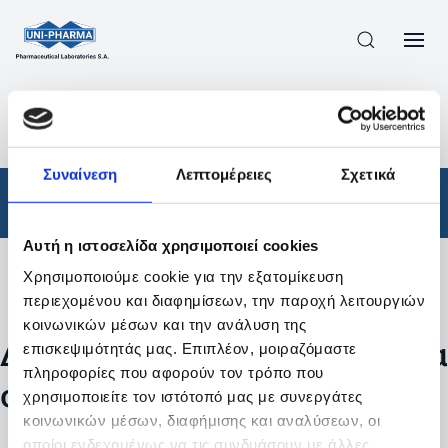
ΠΡΟΪΟΝΤΑ
/
ΦΆΡΜΑΚΑ
/
ΑΠΟΤΕΛΕΣΜΑΤΑ ΑΝΑΖΗΤΗΣΗΣ
Συναίνεση
Λεπτομέρειες
Σχετικά
Φάρμακα
Αυτή η ιστοσελίδα χρησιμοποιεί cookies
Χρησιμοποιούμε cookie για την εξατομίκευση
Φίλτρα
περιεχομένου και διαφημίσεων, την παροχή λειτουργιών
κοινωνικών μέσων και την ανάλυση της
Δεν βρέθηκαν προϊόντα με τα
επισκεψιμότητάς μας. Επιπλέον, μοιραζόμαστε
πληροφορίες που αφορούν τον τρόπο που
συγκεκριμένα φίλτρα
χρησιμοποιείτε τον ιστότοπό μας με συνεργάτες
κοινωνικών μέσων, διαφήμισης και αναλύσεων, οι
οποίοι ενδεχομένως να τις συνδυάσουν με άλλες