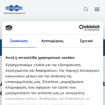
ΠΡΟΪΟΝΤΑ
/
ΦΆΡΜΑΚΑ
/
ΑΠΟΤΕΛΕΣΜΑΤΑ ΑΝΑΖΗΤΗΣΗΣ
Συναίνεση
Λεπτομέρειες
Σχετικά
Φάρμακα
Αυτή η ιστοσελίδα χρησιμοποιεί cookies
Χρησιμοποιούμε cookie για την εξατομίκευση
Φίλτρα
περιεχομένου και διαφημίσεων, την παροχή λειτουργιών
κοινωνικών μέσων και την ανάλυση της
Δεν βρέθηκαν προϊόντα με τα
επισκεψιμότητάς μας. Επιπλέον, μοιραζόμαστε
πληροφορίες που αφορούν τον τρόπο που
συγκεκριμένα φίλτρα
χρησιμοποιείτε τον ιστότοπό μας με συνεργάτες
κοινωνικών μέσων, διαφήμισης και αναλύσεων, οι
οποίοι ενδεχομένως να τις συνδυάσουν με άλλες