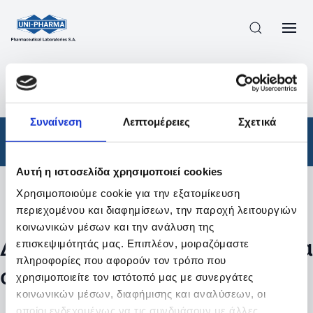
ΠΡΟΪΟΝΤΑ
/
ΦΆΡΜΑΚΑ
/
ΑΠΟΤΕΛΕΣΜΑΤΑ ΑΝΑΖΗΤΗΣΗΣ
Συναίνεση
Λεπτομέρειες
Σχετικά
Φάρμακα
Αυτή η ιστοσελίδα χρησιμοποιεί cookies
Χρησιμοποιούμε cookie για την εξατομίκευση
Φίλτρα
περιεχομένου και διαφημίσεων, την παροχή λειτουργιών
κοινωνικών μέσων και την ανάλυση της
Δεν βρέθηκαν προϊόντα με τα
επισκεψιμότητάς μας. Επιπλέον, μοιραζόμαστε
πληροφορίες που αφορούν τον τρόπο που
συγκεκριμένα φίλτρα
χρησιμοποιείτε τον ιστότοπό μας με συνεργάτες
κοινωνικών μέσων, διαφήμισης και αναλύσεων, οι
οποίοι ενδεχομένως να τις συνδυάσουν με άλλες