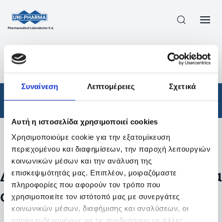
ΠΡΟΪΟΝΤΑ
/
ΦΆΡΜΑΚΑ
/
ΑΠΟΤΕΛΕΣΜΑΤΑ ΑΝΑΖΗΤΗΣΗΣ
Συναίνεση
Λεπτομέρειες
Σχετικά
Φάρμακα
Αυτή η ιστοσελίδα χρησιμοποιεί cookies
Χρησιμοποιούμε cookie για την εξατομίκευση
Φίλτρα
περιεχομένου και διαφημίσεων, την παροχή λειτουργιών
κοινωνικών μέσων και την ανάλυση της
Δεν βρέθηκαν προϊόντα με τα
επισκεψιμότητάς μας. Επιπλέον, μοιραζόμαστε
πληροφορίες που αφορούν τον τρόπο που
συγκεκριμένα φίλτρα
χρησιμοποιείτε τον ιστότοπό μας με συνεργάτες
κοινωνικών μέσων, διαφήμισης και αναλύσεων, οι
οποίοι ενδεχομένως να τις συνδυάσουν με άλλες