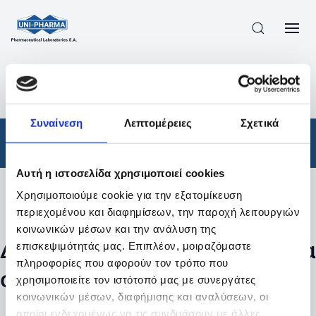
ΠΡΟΪΟΝΤΑ
/
ΦΆΡΜΑΚΑ
/
ΑΠΟΤΕΛΕΣΜΑΤΑ ΑΝΑΖΗΤΗΣΗΣ
Συναίνεση
Λεπτομέρειες
Σχετικά
Φάρμακα
Αυτή η ιστοσελίδα χρησιμοποιεί cookies
Χρησιμοποιούμε cookie για την εξατομίκευση
Φίλτρα
περιεχομένου και διαφημίσεων, την παροχή λειτουργιών
κοινωνικών μέσων και την ανάλυση της
Δεν βρέθηκαν προϊόντα με τα
επισκεψιμότητάς μας. Επιπλέον, μοιραζόμαστε
πληροφορίες που αφορούν τον τρόπο που
συγκεκριμένα φίλτρα
χρησιμοποιείτε τον ιστότοπό μας με συνεργάτες
κοινωνικών μέσων, διαφήμισης και αναλύσεων, οι
οποίοι ενδεχομένως να τις συνδυάσουν με άλλες