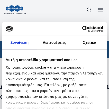
ΠΡΟΪΟΝΤΑ
/
ΦΆΡΜΑΚΑ
/
ΑΠΟΤΕΛΕΣΜΑΤΑ ΑΝΑΖΗΤΗΣΗΣ
Συναίνεση
Λεπτομέρειες
Σχετικά
Φάρμακα
Αυτή η ιστοσελίδα χρησιμοποιεί cookies
Χρησιμοποιούμε cookie για την εξατομίκευση
Φίλτρα
περιεχομένου και διαφημίσεων, την παροχή λειτουργιών
κοινωνικών μέσων και την ανάλυση της
Δεν βρέθηκαν προϊόντα με τα
επισκεψιμότητάς μας. Επιπλέον, μοιραζόμαστε
πληροφορίες που αφορούν τον τρόπο που
συγκεκριμένα φίλτρα
χρησιμοποιείτε τον ιστότοπό μας με συνεργάτες
κοινωνικών μέσων, διαφήμισης και αναλύσεων, οι
οποίοι ενδεχομένως να τις συνδυάσουν με άλλες