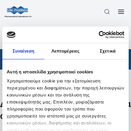
ΠΡΟΪΟΝΤΑ
/
ΦΆΡΜΑΚΑ
/
ΑΠΟΤΕΛΕΣΜΑΤΑ ΑΝΑΖΗΤΗΣΗΣ
Συναίνεση
Λεπτομέρειες
Σχετικά
Φάρμακα
Αυτή η ιστοσελίδα χρησιμοποιεί cookies
Χρησιμοποιούμε cookie για την εξατομίκευση
Φίλτρα
περιεχομένου και διαφημίσεων, την παροχή λειτουργιών
κοινωνικών μέσων και την ανάλυση της
Δεν βρέθηκαν προϊόντα με τα
επισκεψιμότητάς μας. Επιπλέον, μοιραζόμαστε
πληροφορίες που αφορούν τον τρόπο που
συγκεκριμένα φίλτρα
χρησιμοποιείτε τον ιστότοπό μας με συνεργάτες
κοινωνικών μέσων, διαφήμισης και αναλύσεων, οι
οποίοι ενδεχομένως να τις συνδυάσουν με άλλες