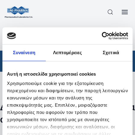
ΠΡΟΪΟΝΤΑ
/
ΦΆΡΜΑΚΑ
/
ΑΠΟΤΕΛΕΣΜΑΤΑ ΑΝΑΖΗΤΗΣΗΣ
Συναίνεση
Λεπτομέρειες
Σχετικά
Φάρμακα
Αυτή η ιστοσελίδα χρησιμοποιεί cookies
Χρησιμοποιούμε cookie για την εξατομίκευση
Φίλτρα
περιεχομένου και διαφημίσεων, την παροχή λειτουργιών
κοινωνικών μέσων και την ανάλυση της
Δεν βρέθηκαν προϊόντα με τα
επισκεψιμότητάς μας. Επιπλέον, μοιραζόμαστε
πληροφορίες που αφορούν τον τρόπο που
συγκεκριμένα φίλτρα
χρησιμοποιείτε τον ιστότοπό μας με συνεργάτες
κοινωνικών μέσων, διαφήμισης και αναλύσεων, οι
οποίοι ενδεχομένως να τις συνδυάσουν με άλλες