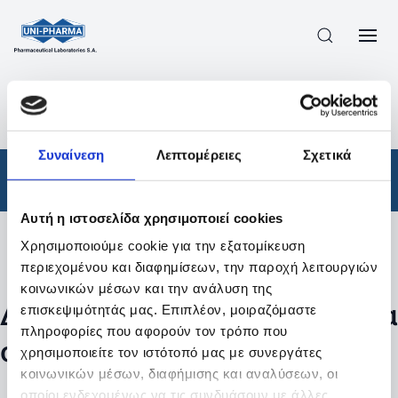
ΠΡΟΪΟΝΤΑ
/
ΦΆΡΜΑΚΑ
/
ΑΠΟΤΕΛΕΣΜΑΤΑ ΑΝΑΖΗΤΗΣΗΣ
Συναίνεση
Λεπτομέρειες
Σχετικά
Φάρμακα
Αυτή η ιστοσελίδα χρησιμοποιεί cookies
Χρησιμοποιούμε cookie για την εξατομίκευση
Φίλτρα
περιεχομένου και διαφημίσεων, την παροχή λειτουργιών
κοινωνικών μέσων και την ανάλυση της
Δεν βρέθηκαν προϊόντα με τα
επισκεψιμότητάς μας. Επιπλέον, μοιραζόμαστε
πληροφορίες που αφορούν τον τρόπο που
συγκεκριμένα φίλτρα
χρησιμοποιείτε τον ιστότοπό μας με συνεργάτες
κοινωνικών μέσων, διαφήμισης και αναλύσεων, οι
οποίοι ενδεχομένως να τις συνδυάσουν με άλλες