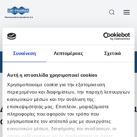
ΠΡΟΪΟΝΤΑ
/
ΦΆΡΜΑΚΑ
/
ΑΠΟΤΕΛΕΣΜΑΤΑ ΑΝΑΖΗΤΗΣΗΣ
Συναίνεση
Λεπτομέρειες
Σχετικά
Φάρμακα
Αυτή η ιστοσελίδα χρησιμοποιεί cookies
Χρησιμοποιούμε cookie για την εξατομίκευση
Φίλτρα
περιεχομένου και διαφημίσεων, την παροχή λειτουργιών
κοινωνικών μέσων και την ανάλυση της
Δεν βρέθηκαν προϊόντα με τα
επισκεψιμότητάς μας. Επιπλέον, μοιραζόμαστε
πληροφορίες που αφορούν τον τρόπο που
συγκεκριμένα φίλτρα
χρησιμοποιείτε τον ιστότοπό μας με συνεργάτες
κοινωνικών μέσων, διαφήμισης και αναλύσεων, οι
οποίοι ενδεχομένως να τις συνδυάσουν με άλλες