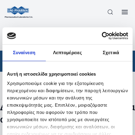
ΠΡΟΪΟΝΤΑ
/
ΦΆΡΜΑΚΑ
/
ΑΠΟΤΕΛΕΣΜΑΤΑ ΑΝΑΖΗΤΗΣΗΣ
Συναίνεση
Λεπτομέρειες
Σχετικά
Φάρμακα
Αυτή η ιστοσελίδα χρησιμοποιεί cookies
Χρησιμοποιούμε cookie για την εξατομίκευση
Φίλτρα
περιεχομένου και διαφημίσεων, την παροχή λειτουργιών
κοινωνικών μέσων και την ανάλυση της
Δεν βρέθηκαν προϊόντα με τα
επισκεψιμότητάς μας. Επιπλέον, μοιραζόμαστε
πληροφορίες που αφορούν τον τρόπο που
συγκεκριμένα φίλτρα
χρησιμοποιείτε τον ιστότοπό μας με συνεργάτες
κοινωνικών μέσων, διαφήμισης και αναλύσεων, οι
οποίοι ενδεχομένως να τις συνδυάσουν με άλλες