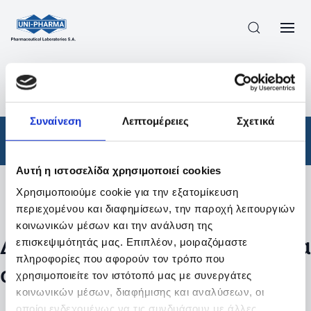
ΠΡΟΪΟΝΤΑ
/
ΦΆΡΜΑΚΑ
/
ΑΠΟΤΕΛΕΣΜΑΤΑ ΑΝΑΖΗΤΗΣΗΣ
Συναίνεση
Λεπτομέρειες
Σχετικά
Φάρμακα
Αυτή η ιστοσελίδα χρησιμοποιεί cookies
Χρησιμοποιούμε cookie για την εξατομίκευση
Φίλτρα
περιεχομένου και διαφημίσεων, την παροχή λειτουργιών
κοινωνικών μέσων και την ανάλυση της
Δεν βρέθηκαν προϊόντα με τα
επισκεψιμότητάς μας. Επιπλέον, μοιραζόμαστε
πληροφορίες που αφορούν τον τρόπο που
συγκεκριμένα φίλτρα
χρησιμοποιείτε τον ιστότοπό μας με συνεργάτες
κοινωνικών μέσων, διαφήμισης και αναλύσεων, οι
οποίοι ενδεχομένως να τις συνδυάσουν με άλλες