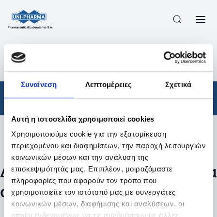
ΠΡΟΪΟΝΤΑ
/
ΦΆΡΜΑΚΑ
/
ΑΠΟΤΕΛΕΣΜΑΤΑ ΑΝΑΖΗΤΗΣΗΣ
Συναίνεση
Λεπτομέρειες
Σχετικά
Φάρμακα
Αυτή η ιστοσελίδα χρησιμοποιεί cookies
Χρησιμοποιούμε cookie για την εξατομίκευση
Φίλτρα
περιεχομένου και διαφημίσεων, την παροχή λειτουργιών
κοινωνικών μέσων και την ανάλυση της
Δεν βρέθηκαν προϊόντα με τα
επισκεψιμότητάς μας. Επιπλέον, μοιραζόμαστε
πληροφορίες που αφορούν τον τρόπο που
συγκεκριμένα φίλτρα
χρησιμοποιείτε τον ιστότοπό μας με συνεργάτες
κοινωνικών μέσων, διαφήμισης και αναλύσεων, οι
οποίοι ενδεχομένως να τις συνδυάσουν με άλλες