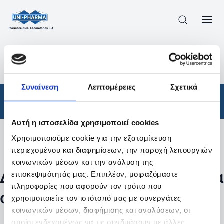
ΠΡΟΪΟΝΤΑ
/
ΦΆΡΜΑΚΑ
/
ΑΠΟΤΕΛΕΣΜΑΤΑ ΑΝΑΖΗΤΗΣΗΣ
Συναίνεση
Λεπτομέρειες
Σχετικά
Φάρμακα
Αυτή η ιστοσελίδα χρησιμοποιεί cookies
Χρησιμοποιούμε cookie για την εξατομίκευση
Φίλτρα
περιεχομένου και διαφημίσεων, την παροχή λειτουργιών
κοινωνικών μέσων και την ανάλυση της
Δεν βρέθηκαν προϊόντα με τα
επισκεψιμότητάς μας. Επιπλέον, μοιραζόμαστε
πληροφορίες που αφορούν τον τρόπο που
συγκεκριμένα φίλτρα
χρησιμοποιείτε τον ιστότοπό μας με συνεργάτες
κοινωνικών μέσων, διαφήμισης και αναλύσεων, οι
οποίοι ενδεχομένως να τις συνδυάσουν με άλλες