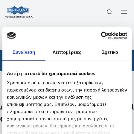
ΠΡΟΪΟΝΤΑ
/
ΦΆΡΜΑΚΑ
/
ΑΠΟΤΕΛΕΣΜΑΤΑ ΑΝΑΖΗΤΗΣΗΣ
Συναίνεση
Λεπτομέρειες
Σχετικά
Φάρμακα
Αυτή η ιστοσελίδα χρησιμοποιεί cookies
Χρησιμοποιούμε cookie για την εξατομίκευση
Φίλτρα
περιεχομένου και διαφημίσεων, την παροχή λειτουργιών
κοινωνικών μέσων και την ανάλυση της
Δεν βρέθηκαν προϊόντα με τα
επισκεψιμότητάς μας. Επιπλέον, μοιραζόμαστε
πληροφορίες που αφορούν τον τρόπο που
συγκεκριμένα φίλτρα
χρησιμοποιείτε τον ιστότοπό μας με συνεργάτες
κοινωνικών μέσων, διαφήμισης και αναλύσεων, οι
οποίοι ενδεχομένως να τις συνδυάσουν με άλλες