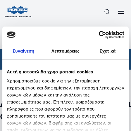
ΠΡΟΪΟΝΤΑ
/
ΦΆΡΜΑΚΑ
/
ΑΠΟΤΕΛΕΣΜΑΤΑ ΑΝΑΖΗΤΗΣΗΣ
Συναίνεση
Λεπτομέρειες
Σχετικά
Φάρμακα
Αυτή η ιστοσελίδα χρησιμοποιεί cookies
Χρησιμοποιούμε cookie για την εξατομίκευση
Φίλτρα
περιεχομένου και διαφημίσεων, την παροχή λειτουργιών
κοινωνικών μέσων και την ανάλυση της
Δεν βρέθηκαν προϊόντα με τα
επισκεψιμότητάς μας. Επιπλέον, μοιραζόμαστε
πληροφορίες που αφορούν τον τρόπο που
συγκεκριμένα φίλτρα
χρησιμοποιείτε τον ιστότοπό μας με συνεργάτες
κοινωνικών μέσων, διαφήμισης και αναλύσεων, οι
οποίοι ενδεχομένως να τις συνδυάσουν με άλλες