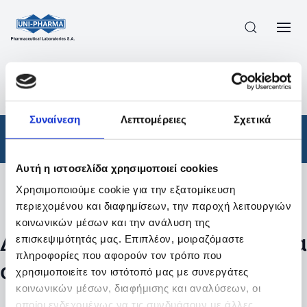
ΠΡΟΪΟΝΤΑ
/
ΦΆΡΜΑΚΑ
/
ΑΠΟΤΕΛΕΣΜΑΤΑ ΑΝΑΖΗΤΗΣΗΣ
Συναίνεση
Λεπτομέρειες
Σχετικά
Φάρμακα
Αυτή η ιστοσελίδα χρησιμοποιεί cookies
Χρησιμοποιούμε cookie για την εξατομίκευση
Φίλτρα
περιεχομένου και διαφημίσεων, την παροχή λειτουργιών
κοινωνικών μέσων και την ανάλυση της
Δεν βρέθηκαν προϊόντα με τα
επισκεψιμότητάς μας. Επιπλέον, μοιραζόμαστε
πληροφορίες που αφορούν τον τρόπο που
συγκεκριμένα φίλτρα
χρησιμοποιείτε τον ιστότοπό μας με συνεργάτες
κοινωνικών μέσων, διαφήμισης και αναλύσεων, οι
οποίοι ενδεχομένως να τις συνδυάσουν με άλλες