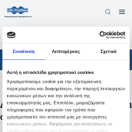
ΠΡΟΪΟΝΤΑ
/
ΦΆΡΜΑΚΑ
/
ΑΠΟΤΕΛΕΣΜΑΤΑ ΑΝΑΖΗΤΗΣΗΣ
Συναίνεση
Λεπτομέρειες
Σχετικά
Φάρμακα
Αυτή η ιστοσελίδα χρησιμοποιεί cookies
Χρησιμοποιούμε cookie για την εξατομίκευση
Φίλτρα
περιεχομένου και διαφημίσεων, την παροχή λειτουργιών
κοινωνικών μέσων και την ανάλυση της
Δεν βρέθηκαν προϊόντα με τα
επισκεψιμότητάς μας. Επιπλέον, μοιραζόμαστε
πληροφορίες που αφορούν τον τρόπο που
συγκεκριμένα φίλτρα
χρησιμοποιείτε τον ιστότοπό μας με συνεργάτες
κοινωνικών μέσων, διαφήμισης και αναλύσεων, οι
οποίοι ενδεχομένως να τις συνδυάσουν με άλλες