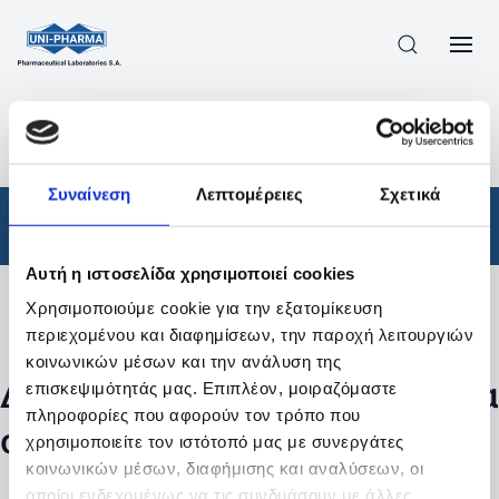
ΠΡΟΪΟΝΤΑ
/
ΦΆΡΜΑΚΑ
/
ΑΠΟΤΕΛΕΣΜΑΤΑ ΑΝΑΖΗΤΗΣΗΣ
Συναίνεση
Λεπτομέρειες
Σχετικά
Φάρμακα
Αυτή η ιστοσελίδα χρησιμοποιεί cookies
Χρησιμοποιούμε cookie για την εξατομίκευση
Φίλτρα
περιεχομένου και διαφημίσεων, την παροχή λειτουργιών
κοινωνικών μέσων και την ανάλυση της
Δεν βρέθηκαν προϊόντα με τα
επισκεψιμότητάς μας. Επιπλέον, μοιραζόμαστε
πληροφορίες που αφορούν τον τρόπο που
συγκεκριμένα φίλτρα
χρησιμοποιείτε τον ιστότοπό μας με συνεργάτες
κοινωνικών μέσων, διαφήμισης και αναλύσεων, οι
οποίοι ενδεχομένως να τις συνδυάσουν με άλλες