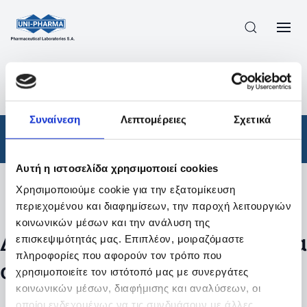
ΠΡΟΪΟΝΤΑ
/
ΦΆΡΜΑΚΑ
/
ΑΠΟΤΕΛΕΣΜΑΤΑ ΑΝΑΖΗΤΗΣΗΣ
Συναίνεση
Λεπτομέρειες
Σχετικά
Φάρμακα
Αυτή η ιστοσελίδα χρησιμοποιεί cookies
Χρησιμοποιούμε cookie για την εξατομίκευση
Φίλτρα
περιεχομένου και διαφημίσεων, την παροχή λειτουργιών
κοινωνικών μέσων και την ανάλυση της
Δεν βρέθηκαν προϊόντα με τα
επισκεψιμότητάς μας. Επιπλέον, μοιραζόμαστε
πληροφορίες που αφορούν τον τρόπο που
συγκεκριμένα φίλτρα
χρησιμοποιείτε τον ιστότοπό μας με συνεργάτες
κοινωνικών μέσων, διαφήμισης και αναλύσεων, οι
οποίοι ενδεχομένως να τις συνδυάσουν με άλλες