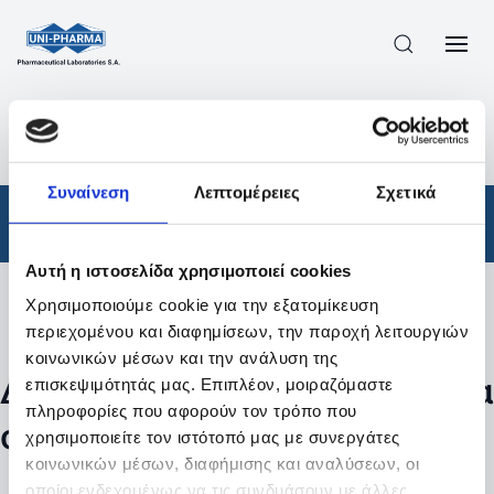
ΠΡΟΪΟΝΤΑ
/
ΦΆΡΜΑΚΑ
/
ΑΠΟΤΕΛΕΣΜΑΤΑ ΑΝΑΖΗΤΗΣΗΣ
Συναίνεση
Λεπτομέρειες
Σχετικά
Φάρμακα
Αυτή η ιστοσελίδα χρησιμοποιεί cookies
Χρησιμοποιούμε cookie για την εξατομίκευση
Φίλτρα
περιεχομένου και διαφημίσεων, την παροχή λειτουργιών
κοινωνικών μέσων και την ανάλυση της
Δεν βρέθηκαν προϊόντα με τα
επισκεψιμότητάς μας. Επιπλέον, μοιραζόμαστε
πληροφορίες που αφορούν τον τρόπο που
συγκεκριμένα φίλτρα
χρησιμοποιείτε τον ιστότοπό μας με συνεργάτες
κοινωνικών μέσων, διαφήμισης και αναλύσεων, οι
οποίοι ενδεχομένως να τις συνδυάσουν με άλλες