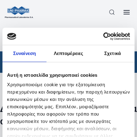
ΠΡΟΪΟΝΤΑ
/
ΦΆΡΜΑΚΑ
/
ΑΠΟΤΕΛΕΣΜΑΤΑ ΑΝΑΖΗΤΗΣΗΣ
Συναίνεση
Λεπτομέρειες
Σχετικά
Φάρμακα
Αυτή η ιστοσελίδα χρησιμοποιεί cookies
Χρησιμοποιούμε cookie για την εξατομίκευση
Φίλτρα
περιεχομένου και διαφημίσεων, την παροχή λειτουργιών
κοινωνικών μέσων και την ανάλυση της
Δεν βρέθηκαν προϊόντα με τα
επισκεψιμότητάς μας. Επιπλέον, μοιραζόμαστε
πληροφορίες που αφορούν τον τρόπο που
συγκεκριμένα φίλτρα
χρησιμοποιείτε τον ιστότοπό μας με συνεργάτες
κοινωνικών μέσων, διαφήμισης και αναλύσεων, οι
οποίοι ενδεχομένως να τις συνδυάσουν με άλλες