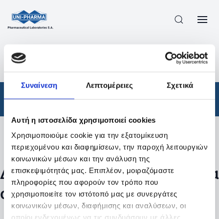
ΠΡΟΪΟΝΤΑ
/
ΦΆΡΜΑΚΑ
/
ΑΠΟΤΕΛΕΣΜΑΤΑ ΑΝΑΖΗΤΗΣΗΣ
Συναίνεση
Λεπτομέρειες
Σχετικά
Φάρμακα
Αυτή η ιστοσελίδα χρησιμοποιεί cookies
Χρησιμοποιούμε cookie για την εξατομίκευση
Φίλτρα
περιεχομένου και διαφημίσεων, την παροχή λειτουργιών
κοινωνικών μέσων και την ανάλυση της
Δεν βρέθηκαν προϊόντα με τα
επισκεψιμότητάς μας. Επιπλέον, μοιραζόμαστε
πληροφορίες που αφορούν τον τρόπο που
συγκεκριμένα φίλτρα
χρησιμοποιείτε τον ιστότοπό μας με συνεργάτες
κοινωνικών μέσων, διαφήμισης και αναλύσεων, οι
οποίοι ενδεχομένως να τις συνδυάσουν με άλλες