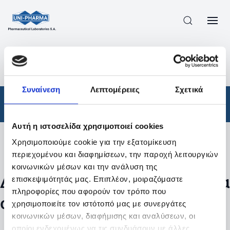
ΠΡΟΪΟΝΤΑ
/
ΦΆΡΜΑΚΑ
/
ΑΠΟΤΕΛΕΣΜΑΤΑ ΑΝΑΖΗΤΗΣΗΣ
Συναίνεση
Λεπτομέρειες
Σχετικά
Φάρμακα
Αυτή η ιστοσελίδα χρησιμοποιεί cookies
Χρησιμοποιούμε cookie για την εξατομίκευση
Φίλτρα
περιεχομένου και διαφημίσεων, την παροχή λειτουργιών
κοινωνικών μέσων και την ανάλυση της
Δεν βρέθηκαν προϊόντα με τα
επισκεψιμότητάς μας. Επιπλέον, μοιραζόμαστε
πληροφορίες που αφορούν τον τρόπο που
συγκεκριμένα φίλτρα
χρησιμοποιείτε τον ιστότοπό μας με συνεργάτες
κοινωνικών μέσων, διαφήμισης και αναλύσεων, οι
οποίοι ενδεχομένως να τις συνδυάσουν με άλλες