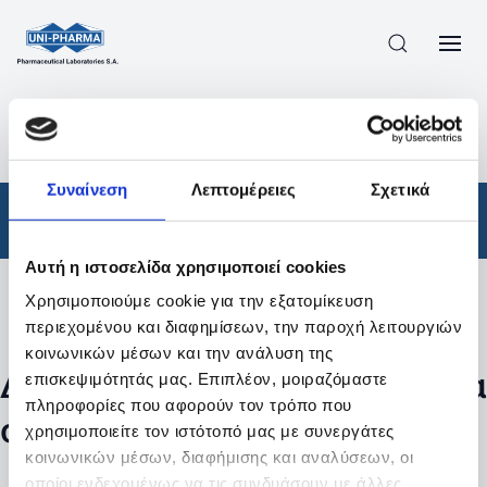
ΠΡΟΪΟΝΤΑ
/
ΦΆΡΜΑΚΑ
/
ΑΠΟΤΕΛΕΣΜΑΤΑ ΑΝΑΖΗΤΗΣΗΣ
Συναίνεση
Λεπτομέρειες
Σχετικά
Φάρμακα
Αυτή η ιστοσελίδα χρησιμοποιεί cookies
Χρησιμοποιούμε cookie για την εξατομίκευση
Φίλτρα
περιεχομένου και διαφημίσεων, την παροχή λειτουργιών
κοινωνικών μέσων και την ανάλυση της
Δεν βρέθηκαν προϊόντα με τα
επισκεψιμότητάς μας. Επιπλέον, μοιραζόμαστε
πληροφορίες που αφορούν τον τρόπο που
συγκεκριμένα φίλτρα
χρησιμοποιείτε τον ιστότοπό μας με συνεργάτες
κοινωνικών μέσων, διαφήμισης και αναλύσεων, οι
οποίοι ενδεχομένως να τις συνδυάσουν με άλλες