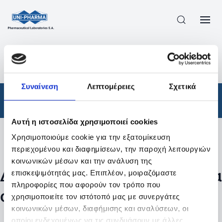
ΠΡΟΪΟΝΤΑ
/
ΦΆΡΜΑΚΑ
/
ΑΠΟΤΕΛΕΣΜΑΤΑ ΑΝΑΖΗΤΗΣΗΣ
Συναίνεση
Λεπτομέρειες
Σχετικά
Φάρμακα
Αυτή η ιστοσελίδα χρησιμοποιεί cookies
Χρησιμοποιούμε cookie για την εξατομίκευση
Φίλτρα
περιεχομένου και διαφημίσεων, την παροχή λειτουργιών
κοινωνικών μέσων και την ανάλυση της
Δεν βρέθηκαν προϊόντα με τα
επισκεψιμότητάς μας. Επιπλέον, μοιραζόμαστε
πληροφορίες που αφορούν τον τρόπο που
συγκεκριμένα φίλτρα
χρησιμοποιείτε τον ιστότοπό μας με συνεργάτες
κοινωνικών μέσων, διαφήμισης και αναλύσεων, οι
οποίοι ενδεχομένως να τις συνδυάσουν με άλλες