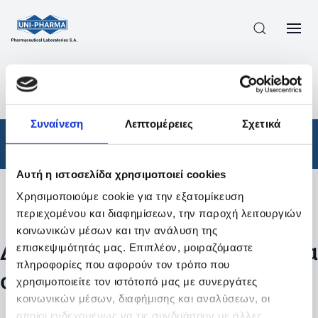
ΠΡΟΪΟΝΤΑ
/
ΦΆΡΜΑΚΑ
/
ΑΠΟΤΕΛΕΣΜΑΤΑ ΑΝΑΖΗΤΗΣΗΣ
Συναίνεση
Λεπτομέρειες
Σχετικά
Φάρμακα
Αυτή η ιστοσελίδα χρησιμοποιεί cookies
Χρησιμοποιούμε cookie για την εξατομίκευση
Φίλτρα
περιεχομένου και διαφημίσεων, την παροχή λειτουργιών
κοινωνικών μέσων και την ανάλυση της
Δεν βρέθηκαν προϊόντα με τα
επισκεψιμότητάς μας. Επιπλέον, μοιραζόμαστε
πληροφορίες που αφορούν τον τρόπο που
συγκεκριμένα φίλτρα
χρησιμοποιείτε τον ιστότοπό μας με συνεργάτες
κοινωνικών μέσων, διαφήμισης και αναλύσεων, οι
οποίοι ενδεχομένως να τις συνδυάσουν με άλλες