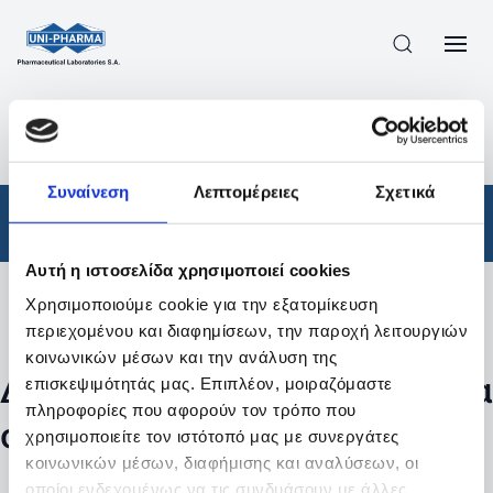
ΠΡΟΪΟΝΤΑ
/
ΦΆΡΜΑΚΑ
/
ΑΠΟΤΕΛΕΣΜΑΤΑ ΑΝΑΖΗΤΗΣΗΣ
Συναίνεση
Λεπτομέρειες
Σχετικά
Φάρμακα
Αυτή η ιστοσελίδα χρησιμοποιεί cookies
Χρησιμοποιούμε cookie για την εξατομίκευση
Φίλτρα
περιεχομένου και διαφημίσεων, την παροχή λειτουργιών
κοινωνικών μέσων και την ανάλυση της
Δεν βρέθηκαν προϊόντα με τα
επισκεψιμότητάς μας. Επιπλέον, μοιραζόμαστε
πληροφορίες που αφορούν τον τρόπο που
συγκεκριμένα φίλτρα
χρησιμοποιείτε τον ιστότοπό μας με συνεργάτες
κοινωνικών μέσων, διαφήμισης και αναλύσεων, οι
οποίοι ενδεχομένως να τις συνδυάσουν με άλλες