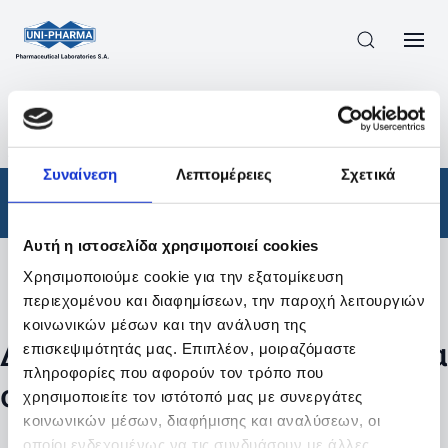
ΠΡΟΪΟΝΤΑ
/
ΦΆΡΜΑΚΑ
/
ΑΠΟΤΕΛΕΣΜΑΤΑ ΑΝΑΖΗΤΗΣΗΣ
Συναίνεση
Λεπτομέρειες
Σχετικά
Φάρμακα
Αυτή η ιστοσελίδα χρησιμοποιεί cookies
Χρησιμοποιούμε cookie για την εξατομίκευση
Φίλτρα
περιεχομένου και διαφημίσεων, την παροχή λειτουργιών
κοινωνικών μέσων και την ανάλυση της
Δεν βρέθηκαν προϊόντα με τα
επισκεψιμότητάς μας. Επιπλέον, μοιραζόμαστε
πληροφορίες που αφορούν τον τρόπο που
συγκεκριμένα φίλτρα
χρησιμοποιείτε τον ιστότοπό μας με συνεργάτες
κοινωνικών μέσων, διαφήμισης και αναλύσεων, οι
οποίοι ενδεχομένως να τις συνδυάσουν με άλλες