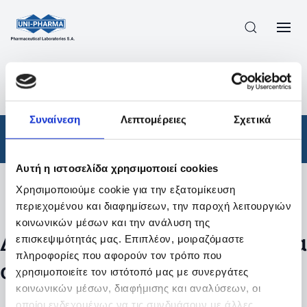
ΠΡΟΪΟΝΤΑ
/
ΦΆΡΜΑΚΑ
/
ΑΠΟΤΕΛΕΣΜΑΤΑ ΑΝΑΖΗΤΗΣΗΣ
Συναίνεση
Λεπτομέρειες
Σχετικά
Φάρμακα
Αυτή η ιστοσελίδα χρησιμοποιεί cookies
Χρησιμοποιούμε cookie για την εξατομίκευση
Φίλτρα
περιεχομένου και διαφημίσεων, την παροχή λειτουργιών
κοινωνικών μέσων και την ανάλυση της
Δεν βρέθηκαν προϊόντα με τα
επισκεψιμότητάς μας. Επιπλέον, μοιραζόμαστε
πληροφορίες που αφορούν τον τρόπο που
συγκεκριμένα φίλτρα
χρησιμοποιείτε τον ιστότοπό μας με συνεργάτες
κοινωνικών μέσων, διαφήμισης και αναλύσεων, οι
οποίοι ενδεχομένως να τις συνδυάσουν με άλλες