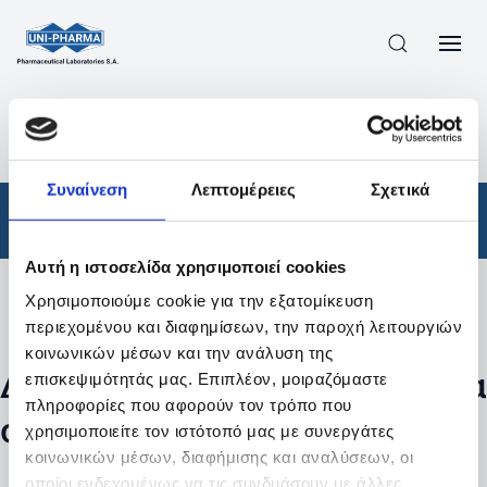
ΠΡΟΪΟΝΤΑ
/
ΦΆΡΜΑΚΑ
/
ΑΠΟΤΕΛΕΣΜΑΤΑ ΑΝΑΖΗΤΗΣΗΣ
Συναίνεση
Λεπτομέρειες
Σχετικά
Φάρμακα
Αυτή η ιστοσελίδα χρησιμοποιεί cookies
Χρησιμοποιούμε cookie για την εξατομίκευση
Φίλτρα
περιεχομένου και διαφημίσεων, την παροχή λειτουργιών
κοινωνικών μέσων και την ανάλυση της
Δεν βρέθηκαν προϊόντα με τα
επισκεψιμότητάς μας. Επιπλέον, μοιραζόμαστε
πληροφορίες που αφορούν τον τρόπο που
συγκεκριμένα φίλτρα
χρησιμοποιείτε τον ιστότοπό μας με συνεργάτες
κοινωνικών μέσων, διαφήμισης και αναλύσεων, οι
οποίοι ενδεχομένως να τις συνδυάσουν με άλλες