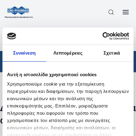
ΠΡΟΪΟΝΤΑ
/
ΦΆΡΜΑΚΑ
/
ΑΠΟΤΕΛΕΣΜΑΤΑ ΑΝΑΖΗΤΗΣΗΣ
Συναίνεση
Λεπτομέρειες
Σχετικά
Φάρμακα
Αυτή η ιστοσελίδα χρησιμοποιεί cookies
Χρησιμοποιούμε cookie για την εξατομίκευση
Φίλτρα
περιεχομένου και διαφημίσεων, την παροχή λειτουργιών
κοινωνικών μέσων και την ανάλυση της
Δεν βρέθηκαν προϊόντα με τα
επισκεψιμότητάς μας. Επιπλέον, μοιραζόμαστε
πληροφορίες που αφορούν τον τρόπο που
συγκεκριμένα φίλτρα
χρησιμοποιείτε τον ιστότοπό μας με συνεργάτες
κοινωνικών μέσων, διαφήμισης και αναλύσεων, οι
οποίοι ενδεχομένως να τις συνδυάσουν με άλλες