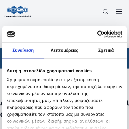
ΠΡΟΪΟΝΤΑ
/
ΦΆΡΜΑΚΑ
/
ΑΠΟΤΕΛΕΣΜΑΤΑ ΑΝΑΖΗΤΗΣΗΣ
Συναίνεση
Λεπτομέρειες
Σχετικά
Φάρμακα
Αυτή η ιστοσελίδα χρησιμοποιεί cookies
Χρησιμοποιούμε cookie για την εξατομίκευση
Φίλτρα
περιεχομένου και διαφημίσεων, την παροχή λειτουργιών
κοινωνικών μέσων και την ανάλυση της
Δεν βρέθηκαν προϊόντα με τα
επισκεψιμότητάς μας. Επιπλέον, μοιραζόμαστε
πληροφορίες που αφορούν τον τρόπο που
συγκεκριμένα φίλτρα
χρησιμοποιείτε τον ιστότοπό μας με συνεργάτες
κοινωνικών μέσων, διαφήμισης και αναλύσεων, οι
οποίοι ενδεχομένως να τις συνδυάσουν με άλλες