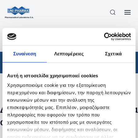
ΠΡΟΪΟΝΤΑ
/
ΦΆΡΜΑΚΑ
/
ΑΠΟΤΕΛΕΣΜΑΤΑ ΑΝΑΖΗΤΗΣΗΣ
Συναίνεση
Λεπτομέρειες
Σχετικά
Φάρμακα
Αυτή η ιστοσελίδα χρησιμοποιεί cookies
Χρησιμοποιούμε cookie για την εξατομίκευση
Φίλτρα
περιεχομένου και διαφημίσεων, την παροχή λειτουργιών
κοινωνικών μέσων και την ανάλυση της
Δεν βρέθηκαν προϊόντα με τα
επισκεψιμότητάς μας. Επιπλέον, μοιραζόμαστε
πληροφορίες που αφορούν τον τρόπο που
συγκεκριμένα φίλτρα
χρησιμοποιείτε τον ιστότοπό μας με συνεργάτες
κοινωνικών μέσων, διαφήμισης και αναλύσεων, οι
οποίοι ενδεχομένως να τις συνδυάσουν με άλλες