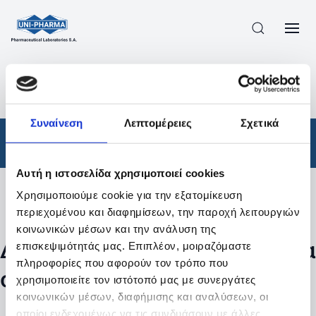
ΠΡΟΪΟΝΤΑ
/
ΦΆΡΜΑΚΑ
/
ΑΠΟΤΕΛΕΣΜΑΤΑ ΑΝΑΖΗΤΗΣΗΣ
Συναίνεση
Λεπτομέρειες
Σχετικά
Φάρμακα
Αυτή η ιστοσελίδα χρησιμοποιεί cookies
Χρησιμοποιούμε cookie για την εξατομίκευση
Φίλτρα
περιεχομένου και διαφημίσεων, την παροχή λειτουργιών
κοινωνικών μέσων και την ανάλυση της
Δεν βρέθηκαν προϊόντα με τα
επισκεψιμότητάς μας. Επιπλέον, μοιραζόμαστε
πληροφορίες που αφορούν τον τρόπο που
συγκεκριμένα φίλτρα
χρησιμοποιείτε τον ιστότοπό μας με συνεργάτες
κοινωνικών μέσων, διαφήμισης και αναλύσεων, οι
οποίοι ενδεχομένως να τις συνδυάσουν με άλλες