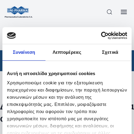
ΠΡΟΪΟΝΤΑ
/
ΦΆΡΜΑΚΑ
/
ΑΠΟΤΕΛΕΣΜΑΤΑ ΑΝΑΖΗΤΗΣΗΣ
Συναίνεση
Λεπτομέρειες
Σχετικά
Φάρμακα
Αυτή η ιστοσελίδα χρησιμοποιεί cookies
Χρησιμοποιούμε cookie για την εξατομίκευση
Φίλτρα
περιεχομένου και διαφημίσεων, την παροχή λειτουργιών
κοινωνικών μέσων και την ανάλυση της
Δεν βρέθηκαν προϊόντα με τα
επισκεψιμότητάς μας. Επιπλέον, μοιραζόμαστε
πληροφορίες που αφορούν τον τρόπο που
συγκεκριμένα φίλτρα
χρησιμοποιείτε τον ιστότοπό μας με συνεργάτες
κοινωνικών μέσων, διαφήμισης και αναλύσεων, οι
οποίοι ενδεχομένως να τις συνδυάσουν με άλλες