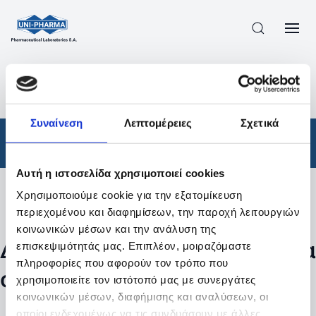
ΠΡΟΪΟΝΤΑ
/
ΦΆΡΜΑΚΑ
/
ΑΠΟΤΕΛΕΣΜΑΤΑ ΑΝΑΖΗΤΗΣΗΣ
Συναίνεση
Λεπτομέρειες
Σχετικά
Φάρμακα
Αυτή η ιστοσελίδα χρησιμοποιεί cookies
Χρησιμοποιούμε cookie για την εξατομίκευση
Φίλτρα
περιεχομένου και διαφημίσεων, την παροχή λειτουργιών
κοινωνικών μέσων και την ανάλυση της
Δεν βρέθηκαν προϊόντα με τα
επισκεψιμότητάς μας. Επιπλέον, μοιραζόμαστε
πληροφορίες που αφορούν τον τρόπο που
συγκεκριμένα φίλτρα
χρησιμοποιείτε τον ιστότοπό μας με συνεργάτες
κοινωνικών μέσων, διαφήμισης και αναλύσεων, οι
οποίοι ενδεχομένως να τις συνδυάσουν με άλλες